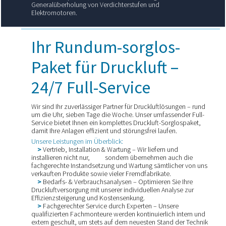
Generalüberholung von Verdichterstufen und
Elektromotoren.
Ihr Rundum-sorglos-
Paket für Druckluft –
24/7 Full-Service
Wir sind Ihr zuverlässiger Partner für Druckluftlösungen – rund
um die Uhr, sieben Tage die Woche. Unser umfassender Full-
Service bietet Ihnen ein komplettes Druckluft-Sorglospaket,
damit Ihre Anlagen effizient und störungsfrei laufen.
Unsere Leistungen im Überblick:
>
Vertrieb, Installation & Wartung – Wir liefern und
installieren nicht nur, sondern übernehmen auch die
fachgerechte Instandsetzung und Wartung sämtlicher von uns
verkauften Produkte sowie vieler Fremdfabrikate.
>
Bedarfs- & Verbrauchsanalysen – Optimieren Sie Ihre
Druckluftversorgung mit unserer individuellen Analyse zur
Effizienzsteigerung und Kostensenkung.
>
Fachgerechter Service durch Experten – Unsere
qualifizierten Fachmonteure werden kontinuierlich intern und
extern geschult, um stets auf dem neuesten Stand der Technik