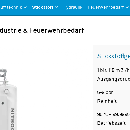
lufttechnik
Stickstoff
Hydraulik
Feuerwehrbedarf
ndustrie & Feuerwehrbedarf
Stickstoffg
1 bis 115 m 3 /h
Ausgangsdru
5-9 bar
Reinheit
95 % – 99,999
Betriebszeit