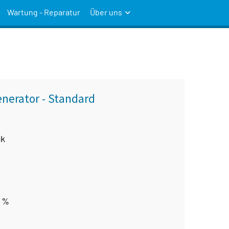
Wartung - Reparatur
Über uns
enerator - Standard
ck
5 %